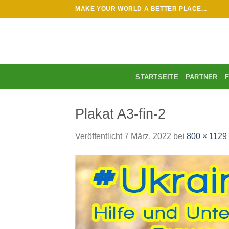
Zum
MAKE YOUR WORLD A BETTER PLACE...
Inhalt
springen
STARTSEITE
PARTNER
Plakat A3-fin-2
Veröffentlicht
7 März, 2022
bei
800 × 1129