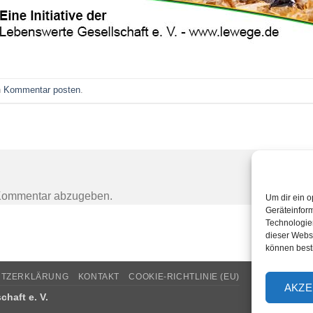
n
Kommentar posten
.
Kommentar abzugeben.
Um dir ein o
Geräteinfor
Technologien
dieser Websi
können best
UTZERKLÄRUNG
KONTAKT
COOKIE-RICHTLINIE (EU)
AKZE
haft e. V.