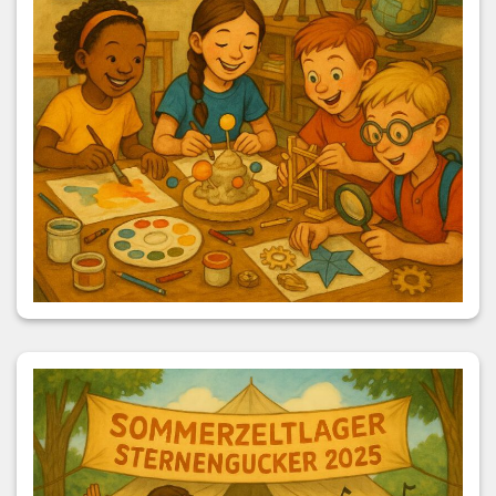
Kreativer Ausdruck mit Musik und Bewegung – das
Herzstück beim Sommerzeltlager Sternengucker: Singen,
Tanzen und Theaterspielen bringen Farbe ins Programm
und lassen Kinderherzen höherschlagen.
Kinder und Jugendliche lieben es, sich zu bewegen, zu
singen und sich kreativ auszudrücken – mit viel Freude
und Begeisterung!
Gemeinsames Tanzen nach einer Choreografie stärkt nicht
nur das Gruppengefühl, sondern fördert auch die
motorischen und sozialen Kompetenzen.
Besonders spannend: die eigene Choreografie entwickeln
und stolz präsentieren!
Ob unter freiem Himmel oder in der Gruppe – das
vielseitige Programm, die frische Luft und die strahlenden