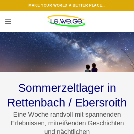
Zum
MAKE YOUR WORLD A BETTER PLACE...
Inhalt
springen
Sommerzeltlager in
Rettenbach / Ebersroith
Eine Woche randvoll mit spannenden
Erlebnissen, mitreißenden Geschichten
und nächtlichen