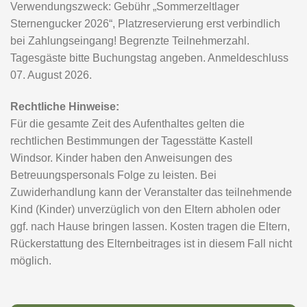
Sternengucker-Sommercamp 2025: Ein voller Erfolg
Das diesjährige Sternengucker-Camp war ein echtes
Highlight – das bestätigen die begeisterten
Rückmeldungen von Eltern und Kindern: „Es war einfach
großartig!“ Abwechslungsreich, spannend, lehrreich und
voller Abenteuer – und ja, auch kleine Herausforderungen
wie die Wanderung ins Höllbachtal gehörten dazu.
Faszination Weltall
Besonders beeindruckend waren die nächtlichen
Beobachtungen: Unser Sonnensystem, die leuchtende
Milchstraße und der Blick durch die großen Teleskope
sorgten für Staunen. Der Mond zum Greifen nah, ein weit
entfernter Sternenhaufen, der ganz nah wirkte – pure
Begeisterung! Und natürlich wurden auch Sternschnuppen
gezählt: „Da war eine!“, „Ich hab eine gesehen!“ – hörte
man immer wieder.