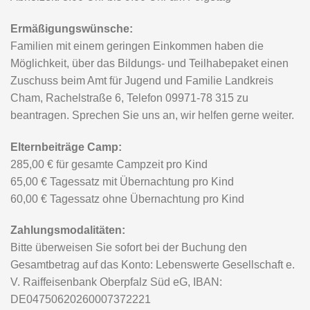
ANMELDUNG DOWNLOADEN
Sommerzeltlager
Sternengucker 2025
2025
1. Sommerzeltlager Sternengucker in Ebersroith