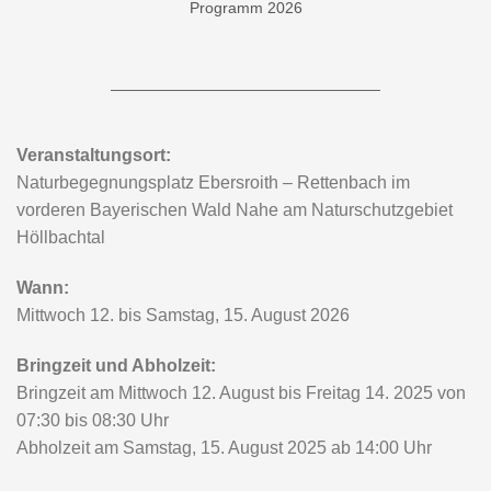
Möglichkeit, über das Bildungs- und Teilhabepaket einen
Zuschuss beim Amt für Jugend und Familie Landkreis
Cham, Rachelstraße 6, Telefon 09971-78 315 zu
beantragen. Sprechen Sie uns an, wir helfen gerne weiter.
Elternbeiträge Camp:
285,00 € für gesamte Campzeit pro Kind
65,00 € Tagessatz mit Übernachtung pro Kind
60,00 € Tagessatz ohne Übernachtung pro Kind
Zahlungsmodalitäten:
Bitte überweisen Sie sofort bei der Buchung den
Gesamtbetrag auf das Konto: Lebenswerte Gesellschaft e.
V. Raiffeisenbank Oberpfalz Süd eG, IBAN:
DE04750620260007372221
Verwendungszweck: Gebühr „Sommerzeltlager
Sternengucker 2026“, Platzreservierung erst verbindlich
bei Zahlungseingang! Begrenzte Teilnehmerzahl.