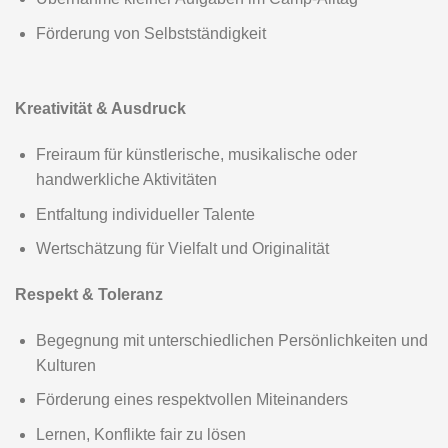
Programm
Sommerzeltlager
Sternengucker 2026
Sommerzeltlager -Sternengucker Rettenbach-Ebersroith
Programm 2026