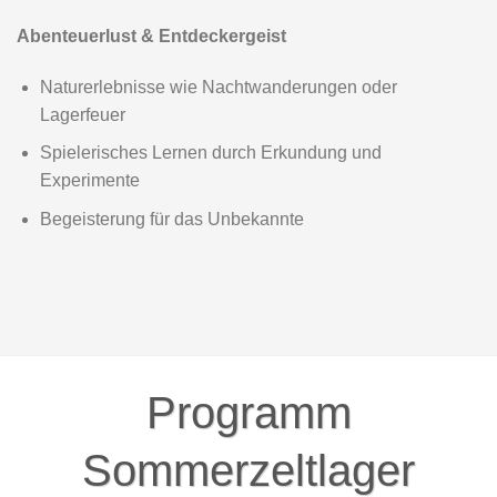
Veranstaltungsort:
Naturbegegnungsplatz Ebersroith – Rettenbach im
vorderen Bayerischen Wald Nahe am Naturschutzgebiet
Höllbachtal
Wann:
Mittwoch 12. bis Samstag, 15. August 2026
Bringzeit und Abholzeit:
Bringzeit am Mittwoch 12. August bis Freitag 14. 2025 von
07:30 bis 08:30 Uhr
Abholzeit am Samstag, 15. August 2025 ab 14:00 Uhr
Leistungen:
Die Buchung eines Platzes im Sommerzeltlager
Sternengucker 2026 beinhaltet Programm, Betreuung,