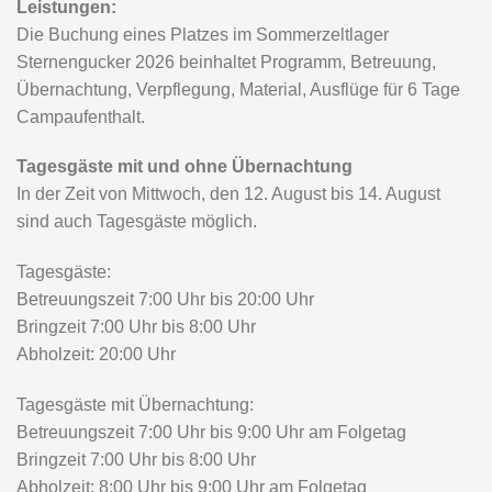
Tagesgäste bitte Buchungstag angeben. Anmeldeschluss
07. August 2026.
Rechtliche Hinweise:
Für die gesamte Zeit des Aufenthaltes gelten die
rechtlichen Bestimmungen der Tagesstätte Kastell
Windsor. Kinder haben den Anweisungen des
Betreuungspersonals Folge zu leisten. Bei
Zuwiderhandlung kann der Veranstalter das teilnehmende
Kind (Kinder) unverzüglich von den Eltern abholen oder
ggf. nach Hause bringen lassen. Kosten tragen die Eltern,
Rückerstattung des Elternbeitrages ist in diesem Fall nicht
möglich.
ANMELDUNGSUNTERLAGEN UND INFOS
ANFORDERN