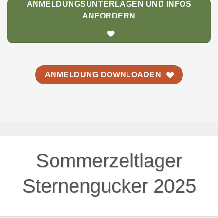
Natur, Spiel und Kreativität
Neben dem astronomischen Programm gab es jede Menge
Aktivitäten:
Waldspiele und Schnitzaktionen
Entspannte Momente am Lagerfeuer
Holz sammeln und beim Kochen helfen
Stockbrot rösten und Natur-Mobile basteln
Und ganz viel Spaß in der freien Zeit
Besuch und Überraschungen
Bürgermeister Alois Hamperl mit seiner Frau Klaudia
sowie ein Gemeinderat schauten vorbei. Ein unerwartetes
Highlight war das rote Trike, das nicht nur für ein
Erinnerungsfoto sorgte – Henry und Jenny durften sogar
eine kleine Runde drehen!