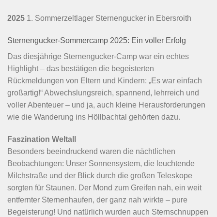
Ausblick auf 2026
Die Resonanz war überwältigend – erste Anfragen für das
nächste Jahr sind bereits eingegangen. Der Termin steht:
Vom 12. bis 15. August 2026 findet das Sternengucker-
Zeltlager wieder in Ebersroith statt – mitten in den
magischen Sternschnuppen-Nächten.
Wir freuen uns schon jetzt darauf, auch im kommenden
Jahr Kindern die Wunder der Natur und des Universums
näherzubringen. Herzlich willkommen sind weiterhin
Sponsoren, Partner und Unterstützer, die dieses
besondere Erlebnis möglich machen.