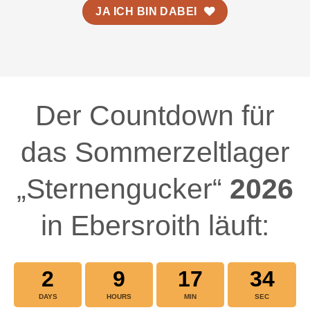
JA ICH BIN DABEI
Der Countdown für
das Sommerzeltlager
„Sternengucker“
2026
in Ebersroith läuft:
2
9
17
33
DAYS
HOURS
MIN
SEC