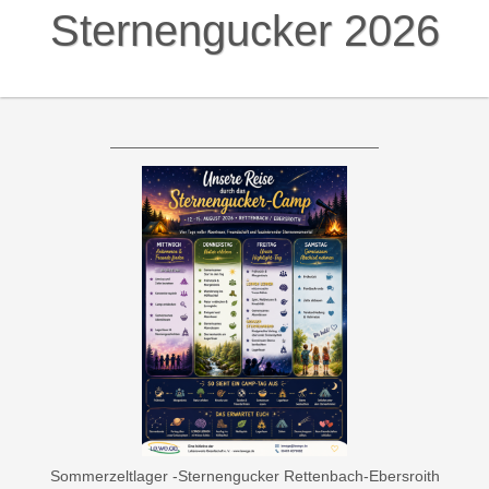
Übernachtung, Verpflegung, Material, Ausflüge für 6 Tage
Campaufenthalt.
Tagesgäste mit und ohne Übernachtung
In der Zeit von Mittwoch, den 12. August bis 14. August
sind auch Tagesgäste möglich.
Tagesgäste:
Betreuungszeit 7:00 Uhr bis 20:00 Uhr
Bringzeit 7:00 Uhr bis 8:00 Uhr
Abholzeit: 20:00 Uhr
Tagesgäste mit Übernachtung:
Betreuungszeit 7:00 Uhr bis 9:00 Uhr am Folgetag
Bringzeit 7:00 Uhr bis 8:00 Uhr
Abholzeit: 8:00 Uhr bis 9:00 Uhr am Folgetag
Ermäßigungswünsche:
Familien mit einem geringen Einkommen haben die