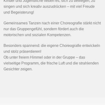
Ein Sommercamp ist weit mehr als nur Spiel und Spaß –
es ist ein Ort, an dem Kinder und Jugendliche
wichtige
Werte fürs Leben
mitnehmen. Hier sind einige zentrale
Werte, die typischerweise vermittelt werden:
Naturverbundenheit & Umweltbewusstsein
Achtsamer Umgang mit Pflanzen und Tieren
Verständnis für ökologische Zusammenhänge
Nachhaltigkeit im Alltag (z. B. Mülltrennung,
Ressourcenschonung)
Teamgeist & Gemeinschaft
Zusammenarbeit bei Gruppenaktivitäten und Projekten
Rücksichtnahme und gegenseitige Unterstützung